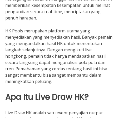
memberikan kesempatan kesempatan untuk melihat
pengundian secara real-time, menciptakan yang
penuh harapan.
HK Pools merupakan platform utama yang
menyediakan yang menyediakan hasil. Banyak pemain
yang mengandalkan hasil HK untuk menentukan
langkah selanjutnya. Dengan mengikuti live
hongkong, pemain tidak hanya mendapatkan hasil
secara langsung dapat menganalisis pola pola dan
tren. Pemahaman yang cerdas tentang hasil ini bisa
sangat membantu bisa sangat membantu dalam
meningkatkan peluang.
Apa Itu Live Draw HK?
Live Draw HK adalah satu event penyajian output