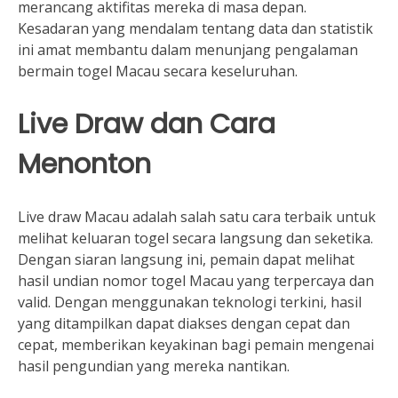
merancang aktifitas mereka di masa depan.
Kesadaran yang mendalam tentang data dan statistik
ini amat membantu dalam menunjang pengalaman
bermain togel Macau secara keseluruhan.
Live Draw dan Cara
Menonton
Live draw Macau adalah salah satu cara terbaik untuk
melihat keluaran togel secara langsung dan seketika.
Dengan siaran langsung ini, pemain dapat melihat
hasil undian nomor togel Macau yang terpercaya dan
valid. Dengan menggunakan teknologi terkini, hasil
yang ditampilkan dapat diakses dengan cepat dan
cepat, memberikan keyakinan bagi pemain mengenai
hasil pengundian yang mereka nantikan.