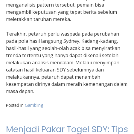
menganalisis pattern tersebut, pemain bisa
mengambil keputusan yang tepat berita sebelum
meletakkan taruhan mereka.
Terakhir, petaruh perlu waspada pada perubahan
pada pola hasil langsung Sydney. Kadang-kadang,
hasil-hasil yang seolah-olah acak bisa menyiratkan
trenda tertentu yang hanya dapat dikenali setelah
melakukan analisis mendalam. Melalui menyimpan
catatan hasil keluaran SDY sebelumnya dan
melakukannya, petaruh dapat menambah
kesempatan dirinya dalam meraih kemenangan dalam
masa depan.
Posted in
Gambling
Menjadi Pakar Togel SDY: Tips