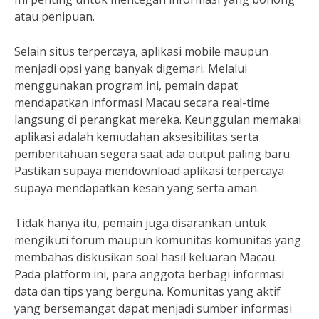
atau penipuan.
Selain situs terpercaya, aplikasi mobile maupun
menjadi opsi yang banyak digemari. Melalui
menggunakan program ini, pemain dapat
mendapatkan informasi Macau secara real-time
langsung di perangkat mereka. Keunggulan memakai
aplikasi adalah kemudahan aksesibilitas serta
pemberitahuan segera saat ada output paling baru.
Pastikan supaya mendownload aplikasi terpercaya
supaya mendapatkan kesan yang serta aman.
Tidak hanya itu, pemain juga disarankan untuk
mengikuti forum maupun komunitas komunitas yang
membahas diskusikan soal hasil keluaran Macau.
Pada platform ini, para anggota berbagi informasi
data dan tips yang berguna. Komunitas yang aktif
yang bersemangat dapat menjadi sumber informasi