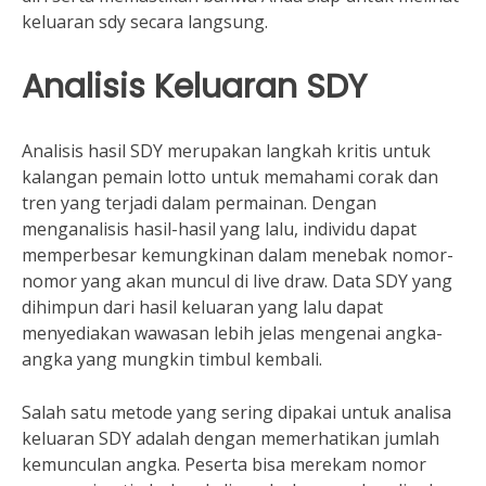
keluaran sdy secara langsung.
Analisis Keluaran SDY
Analisis hasil SDY merupakan langkah kritis untuk
kalangan pemain lotto untuk memahami corak dan
tren yang terjadi dalam permainan. Dengan
menganalisis hasil-hasil yang lalu, individu dapat
memperbesar kemungkinan dalam menebak nomor-
nomor yang akan muncul di live draw. Data SDY yang
dihimpun dari hasil keluaran yang lalu dapat
menyediakan wawasan lebih jelas mengenai angka-
angka yang mungkin timbul kembali.
Salah satu metode yang sering dipakai untuk analisa
keluaran SDY adalah dengan memerhatikan jumlah
kemunculan angka. Peserta bisa merekam nomor