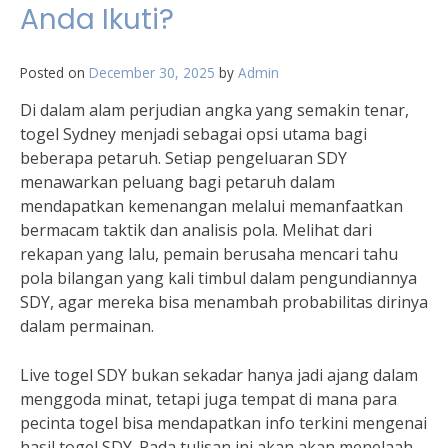
Anda Ikuti?
Posted on
December 30, 2025
by
Admin
Di dalam alam perjudian angka yang semakin tenar,
togel Sydney menjadi sebagai opsi utama bagi
beberapa petaruh. Setiap pengeluaran SDY
menawarkan peluang bagi petaruh dalam
mendapatkan kemenangan melalui memanfaatkan
bermacam taktik dan analisis pola. Melihat dari
rekapan yang lalu, pemain berusaha mencari tahu
pola bilangan yang kali timbul dalam pengundiannya
SDY, agar mereka bisa menambah probabilitas dirinya
dalam permainan.
Live togel SDY bukan sekadar hanya jadi ajang dalam
menggoda minat, tetapi juga tempat di mana para
pecinta togel bisa mendapatkan info terkini mengenai
hasil togel SDY. Pada tulisan ini akan akan menelaah