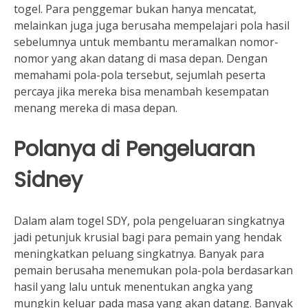
togel. Para penggemar bukan hanya mencatat,
melainkan juga juga berusaha mempelajari pola hasil
sebelumnya untuk membantu meramalkan nomor-
nomor yang akan datang di masa depan. Dengan
memahami pola-pola tersebut, sejumlah peserta
percaya jika mereka bisa menambah kesempatan
menang mereka di masa depan.
Polanya di Pengeluaran
Sidney
Dalam alam togel SDY, pola pengeluaran singkatnya
jadi petunjuk krusial bagi para pemain yang hendak
meningkatkan peluang singkatnya. Banyak para
pemain berusaha menemukan pola-pola berdasarkan
hasil yang lalu untuk menentukan angka yang
mungkin keluar pada masa yang akan datang. Banyak