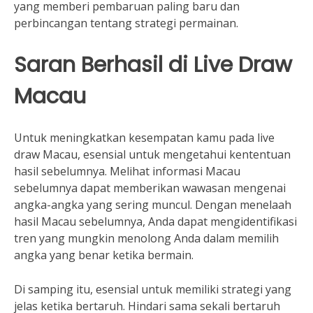
yang memberi pembaruan paling baru dan
perbincangan tentang strategi permainan.
Saran Berhasil di Live Draw
Macau
Untuk meningkatkan kesempatan kamu pada live
draw Macau, esensial untuk mengetahui kententuan
hasil sebelumnya. Melihat informasi Macau
sebelumnya dapat memberikan wawasan mengenai
angka-angka yang sering muncul. Dengan menelaah
hasil Macau sebelumnya, Anda dapat mengidentifikasi
tren yang mungkin menolong Anda dalam memilih
angka yang benar ketika bermain.
Di samping itu, esensial untuk memiliki strategi yang
jelas ketika bertaruh. Hindari sama sekali bertaruh