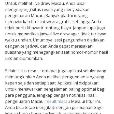
Untuk melihat live draw Macau, Anda bisa
mengunjungi situs resmi yang menyediakan
pengeluaran Macau. Banyak platform yang
menawarkan fitur ini secara gratis, sehingga Anda
tidak perlu khawatir tentang biaya. Jangan lupa juga
untuk memeriksa jadwal live draw agar tidak terlewat
waktu undian. Umumnya, sesi pengundian diadakan
dengan terjadwal, dan Anda dapat merasakan
suasana yang menegangkan saat nomor-nomor hasil
undian diumumkan.
Selain situs resmi, terdapat juga aplikasi seluler yang
memungkinkan Anda melihat pengundian langsung
kapan saja dan setiap saat. Aplikasi ini diciptakan
untuk menawarkan pengalaman paling optimal bagi
para pengguna, lengkap dengan notifikasi hasil
pengeluaran Macau.
result macau
Melalui fitur ini,
Anda bisa tetap mengikuti dengan permainan togel
Macau tanpa harus terlewatkan momen berharga