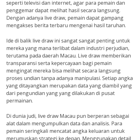
seperti televisi dan internet, agar para pemain dan
penggemar dapat melihat hasil secara langsung.
Dengan adanya live draw, pemain dapat gampang
mengakses berita terbaru mengenai hasil taruhan.
Ide di balik live draw ini sangat sangat penting untuk
mereka yang mana terlibat dalam industri perjudian,
terutama pada daerah Macau. Live draw memberikan
transparansi serta kepercayaan bagi pemain
mengingat mereka bisa melihat secara langsung
proses undian tanpa adanya manipulasi. Setiap angka
yang ditayangkan merupakan data yang diambil yang
dari pengundian yang yang dilakukan di pusat
permainan.
Di dunia judi, live draw Macau pun berperan sebagai
alat dalam mengumpulkan data dan analisis. Para
pemain seringkali mencatat angka keluaran untuk
merumuskan strategi ke depan. Menggunakan detail