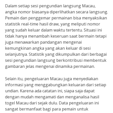
Dalam setiap sesi pengundian langsung Macau,
angka nomor biasanya diperlihatkan secara langsung.
Pemain dan penggemar permainan bisa menyaksikan
statistik real-time hasil draw, yang meliputi nomor
yang sudah keluar dalam waktu tertentu. Situasi ini
tidak hanya menambah keseruan saat bermain tetapi
juga menawarkan pandangan mengenai
kemungkinan angka yang akan keluar di sesi
selanjutnya. Statistik yang dikumpulkan dari berbagai
sesi pengundian langsung berkontribusi membentuk
gambaran jelas mengenai dinamika permainan.
Selain itu, pengeluaran Macau juga menyediakan
informasi yang menggabungkan keluaran dari setiap
undian. Karena ada catatan ini, siapa saja dapat
dengan mudah mengamati dan menganalisa hasil
togel Macau dari sejak dulu. Data pengeluaran ini
sangat bermanfaat bagi para pemain untuk