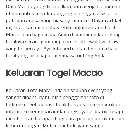
Data Macau yang ditampilkan pun menjadi panduan
utama untuk mereka yang ingin menganalisis pola-
pola dan angka yang biasanya muncul. Dalam artikel
ini, kita akan membahas lebih lanjut tentang hasil
Macau, dan bagaimana Anda dapat mengikuti setiap
hasilnya secara gampang dan lincah lewat live draw
yang terpercaya. Ayo kita perhatikan bersama hasil-
hasil yang bisa dapat membawa untung Anda.
Keluaran Togel Macao
Keluaran Toto Macau adalah sebuah event yang
sangat dinanti-nanti oleh penggemar toto di
Indonesia. Setiap hasil tidak hanya saja memberikan
informasi mengenai angka-angka yang ditarik, tetapi
memberikan harapan bagi para pemain untuk meraih
keberuntungan. Melalui metode yang sangat