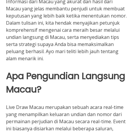
Informasi dari Macau yang akurat dan hasil dari
Macau yang jelas membantu penjudi untuk membuat
keputusan yang lebih baik ketika menentukan nomor.
Dalam tulisan ini, kita hendak menyajikan petunjuk
komprehensif mengenai cara meraih besar melalui
undian langsung di Macau, serta menyediakan tips
serta strategi supaya Anda bisa memaksimalkan
peluang berhasil. Ayo mari teliti lebih jauh tentang
alam menarik ini.
Apa Pengundian Langsung
Macau?
Live Draw Macau merupakan sebuah acara real-time
yang menampilkan keluaran undian dan nomor dari
permainan perjudian di Macau secara real-time. Event
ini biasanya disiarkan melalui beberapa saluran,