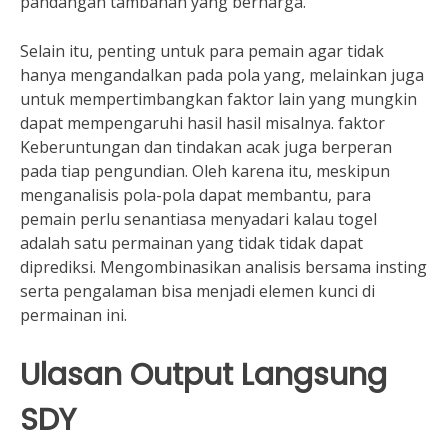
pandangan tambahan yang berharga.
Selain itu, penting untuk para pemain agar tidak
hanya mengandalkan pada pola yang, melainkan juga
untuk mempertimbangkan faktor lain yang mungkin
dapat mempengaruhi hasil hasil misalnya. faktor
Keberuntungan dan tindakan acak juga berperan
pada tiap pengundian. Oleh karena itu, meskipun
menganalisis pola-pola dapat membantu, para
pemain perlu senantiasa menyadari kalau togel
adalah satu permainan yang tidak tidak dapat
diprediksi. Mengombinasikan analisis bersama insting
serta pengalaman bisa menjadi elemen kunci di
permainan ini.
Ulasan Output Langsung
SDY