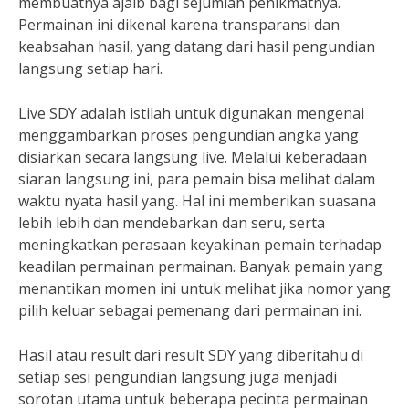
membuatnya ajaib bagi sejumlah penikmatnya.
Permainan ini dikenal karena transparansi dan
keabsahan hasil, yang datang dari hasil pengundian
langsung setiap hari.
Live SDY adalah istilah untuk digunakan mengenai
menggambarkan proses pengundian angka yang
disiarkan secara langsung live. Melalui keberadaan
siaran langsung ini, para pemain bisa melihat dalam
waktu nyata hasil yang. Hal ini memberikan suasana
lebih lebih dan mendebarkan dan seru, serta
meningkatkan perasaan keyakinan pemain terhadap
keadilan permainan permainan. Banyak pemain yang
menantikan momen ini untuk melihat jika nomor yang
pilih keluar sebagai pemenang dari permainan ini.
Hasil atau result dari result SDY yang diberitahu di
setiap sesi pengundian langsung juga menjadi
sorotan utama untuk beberapa pecinta permainan