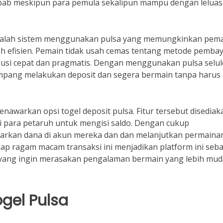
ab meskipun para pemula sekalipun mampu dengan leluas
l adalah sistem menggunakan pulsa yang memungkinkan pem
bih efisien. Pemain tidak usah cemas tentang metode pemba
olusi cepat dan pragmatis. Dengan menggunakan pulsa selul
ampang melakukan deposit dan segera bermain tanpa harus
enawarkan opsi togel deposit pulsa. Fitur tersebut disediak
gi para petaruh untuk mengisi saldo. Dengan cukup
rkan dana di akun mereka dan dan melanjutkan permaina
 ragam macam transaksi ini menjadikan platform ini seba
yang ingin merasakan pengalaman bermain yang lebih mu
gel Pulsa