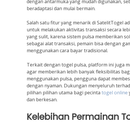
dengan antarmuka yang mudah digunakan, seb
beradaptasi dan mulai bermain.
Salah satu fitur yang menarik di SatelitToge
untuk melakukan aktivitas transaksi secara le
yang sulit, karena sistem pulsa memberikan s
sebagai alat transaksi, pemain bisa dengan g
menggunakan cara bayar tradisional.
Terkait dengan togel pulsa, platform ini juga m
agar memberikan lebih banyak fleksibilitas ba
menggunakan pulsa, pengguna dapat membesa
dengan nyaman. Dukungan menyeluruh terhadap
pilihan pilihan utama bagi pecinta
togel online
dan berkesan.
Kelebihan Permainan To