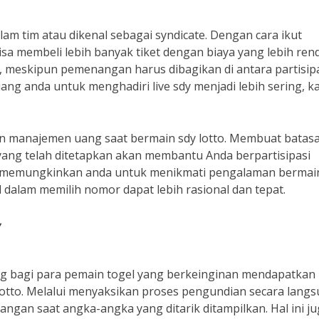
am tim atau dikenal sebagai syndicate. Dengan cara ikut
a membeli lebih banyak tiket dengan biaya yang lebih ren
meskipun pemenangan harus dibagikan di antara partisip
ang anda untuk menghadiri live sdy menjadi lebih sering, k
n manajemen uang saat bermain sdy lotto. Membuat batas
 yang telah ditetapkan akan membantu Anda berpartisipasi
ga memungkinkan anda untuk menikmati pengalaman bermai
dalam memilih nomor dapat lebih rasional dan tepat.
Y
ng bagi para pemain togel yang berkeinginan mendapatkan
 Lotto. Melalui menyaksikan proses pengundian secara langs
gan saat angka-angka yang ditarik ditampilkan. Hal ini j