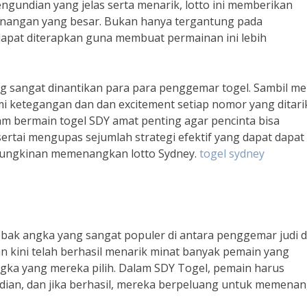
gundian yang jelas serta menarik, lotto ini memberikan
nangan yang besar. Bukan hanya tergantung pada
 dapat diterapkan guna membuat permainan ini lebih
 sangat dinantikan para para penggemar togel. Sambil mel
i ketegangan dan dan excitement setiap nomor yang ditarik
alam bermain togel SDY amat penting agar pencinta bisa
sertai mengupas sejumlah strategi efektif yang dapat dapat
ungkinan memenangkan lotto Sydney.
togel sydney
ebak angka yang sangat populer di antara penggemar judi d
an kini telah berhasil menarik minat banyak pemain yang
ka yang mereka pilih. Dalam SDY Togel, pemain harus
dian, dan jika berhasil, mereka berpeluang untuk memena