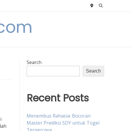
.com
Search
Search
Recent Posts
Menembus Rahasia: Bocoran
i
Master Prediksi SDY untuk Togel
lah
Terpercaya