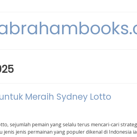
abrahambooks
025
 untuk Meraih Sydney Lotto
to, sejumlah pemain yang selalu terus mencari-cari strateg
jenis jenis permainan yang populer dikenal di Indonesia ia