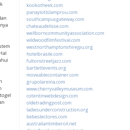
ak
kookotheek.com
panayiotislamprou.com
dan
southcampusgateway.com
unya
chateaudelisse.com
wellborncommunityassociation.com
wildwoodfilmfestival.com
istem
westnorthamptonshirejpu.org
Hal
hotelbrasile.com
ahui
fultonstreetjazz.com
bartlettevents.org
moveablecontainer.com
n
grupolareina.com
n
www.cherryvalleymuseum.com
togel
cotentinwebdesign.com
an
oldetradingpost.com
ladiesunderconstruction.org
bebeslectores.com
australiantimberoil.net