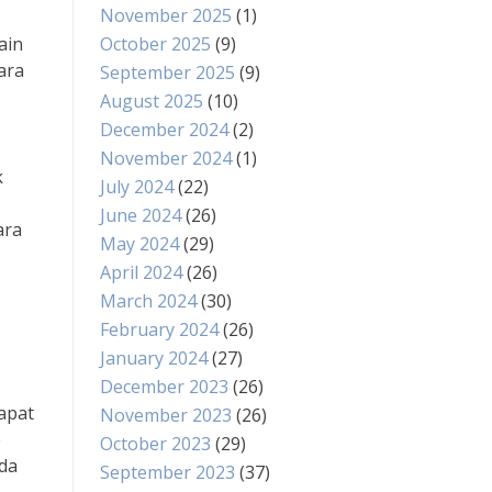
November 2025
(1)
October 2025
(9)
ain
ara
September 2025
(9)
August 2025
(10)
December 2024
(2)
November 2024
(1)
k
July 2024
(22)
June 2024
(26)
ara
May 2024
(29)
April 2024
(26)
March 2024
(30)
February 2024
(26)
January 2024
(27)
December 2023
(26)
apat
November 2023
(26)
e
October 2023
(29)
ada
September 2023
(37)